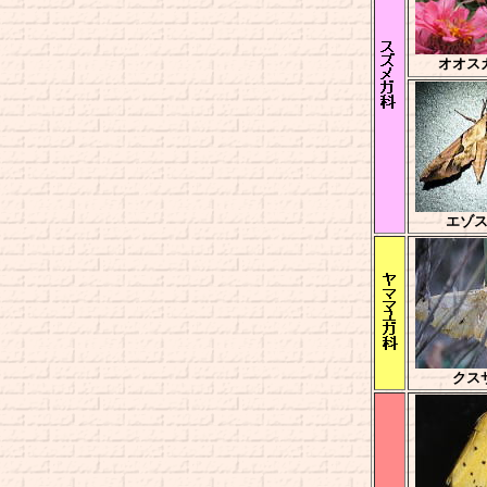
オオス
エゾ
クス