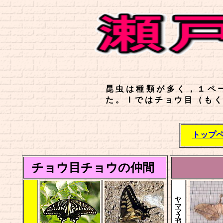
昆虫は種類が多く，１ペ
た。Ⅰではチョウ目（も
トップ
チョウ目チョウの仲間