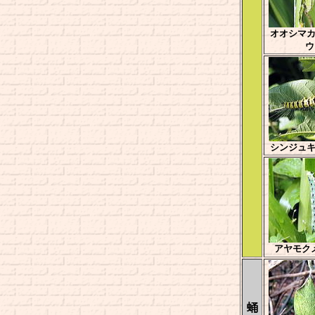
オオシマ
シンジュ
アヤモク
蛹