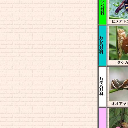
ヒメアト
タケ
オオアヤ