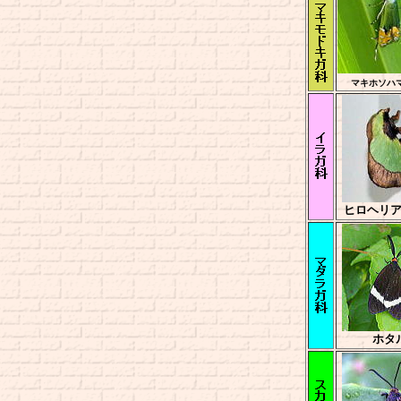
マキホソハ
ヒロヘリ
ホタ