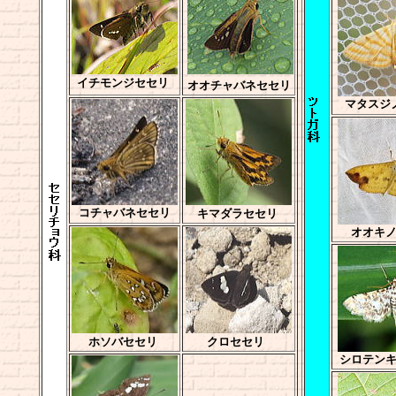
イチモンジセセリ
オオチャバネセセリ
マタスジ
コチャバネセセリ
キマダラセセリ
オオキ
ホソバセセリ
クロセセリ
シロテン