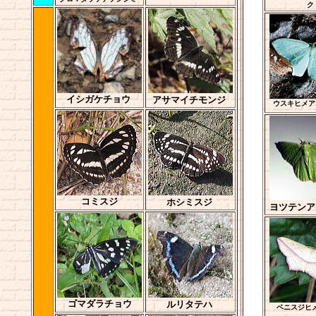
ク
イシガケチョウ
アサマイチモンジ
ウスキヒメア
コミスジ
ホシミスジ
ヨツテンア
ゴマダラチョウ
ルリタテハ
ベニスジヒ