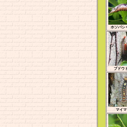
ホソバシ
ブドウ
マイマ