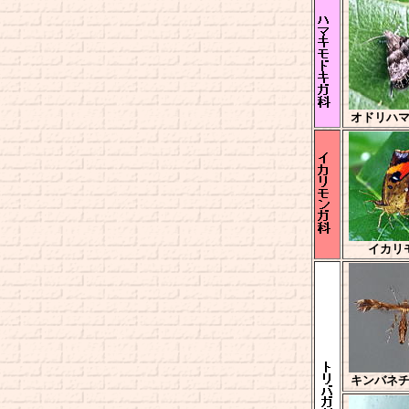
オドリハ
イカリ
キンバネ