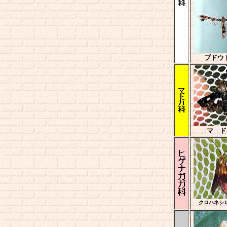
ブドウ
マ 
クロハネシ