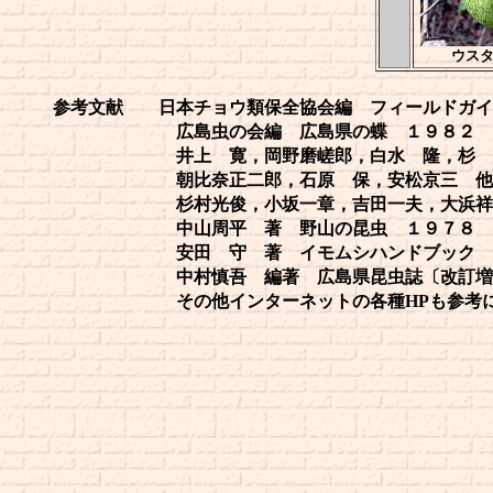
ウス
参考文献 日本チョウ類保全協会編 フィールドガイド
広島虫の会編 広島県の蝶 １９８２ 中
井上 寛，岡野磨嵯郎，白水 隆，杉 繁郎
朝比奈正二郎，石原 保，安松京三 他
杉村光俊，小坂一章，吉田一夫，大浜祥治 
中山周平 著 野山の昆虫 １９７８ 
安田 守 著 イモムシハンドブック 201
中村慎吾 編著 広島県昆虫誌〔改訂増補版〕
その他インターネットの各種HPも参考にさ