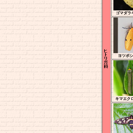
ゴマダラ
ヨツボ
キマエク