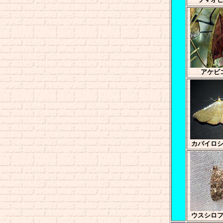
アケビ
カバイロ
ウスシロ