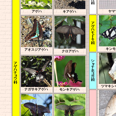
アゲハ
ヤマ
キアゲハ
キンモ
アオスジアゲハ
クロアゲハ
ツマキシ
ナガサキアゲハ
モンキアゲハ