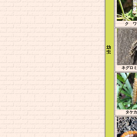
ク ワ
ネグロ
タケ