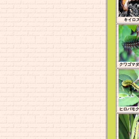
キイロ
クワゴマ
ヒロバモ