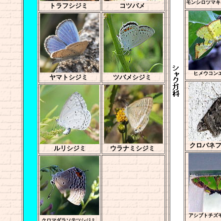
モンシロツマキ
トラフシジミ
コツバメ
ヒメウコン
ヤマトシジミ
ツバメシジミ
クロバネ
ルリシジミ
ウラナミシジミ
アシブトチズ
クロマダラソテツシジミ