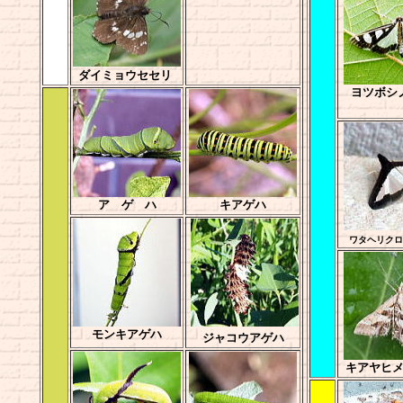
ダイミョウセセリ
ヨツボシ
ア ゲ ハ
キアゲハ
ワタヘリクロ
モンキアゲハ
ジャコウアゲハ
キアヤヒ