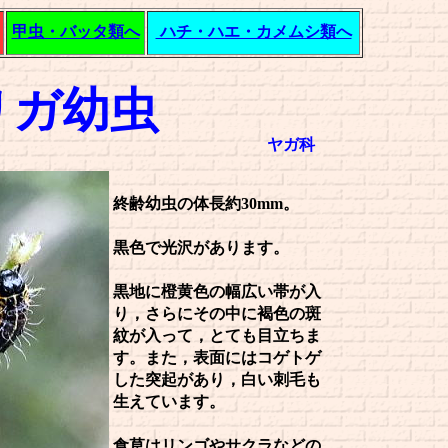
甲虫・バッタ類へ
ハチ・ハエ・カメムシ類へ
リガ幼虫
ヤガ科
終齢幼虫の体長約30mm。
黒色で光沢があります。
黒地に橙黄色の幅広い帯が入
り，さらにその中に褐色の斑
紋が入って，とても目立ちま
す。また，表面にはコゲトゲ
した突起があり，白い刺毛も
生えています。
食草はリンゴやサクラなどの