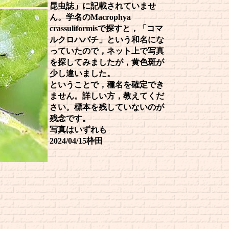
昆虫誌」に記載されていませ
ん。学名のMacrophya
crassuliformisで探すと，「コマ
ルクロハバチ」という和名にな
っていたので，ネット上で写真
を探してみましたが，黄色斑が
少し違いました。
ということで，種名を確定でき
ません。詳しい方，教えてくだ
さい。標本を残していないのが
残念です。
写真はいずれも
2024/04/15枠田