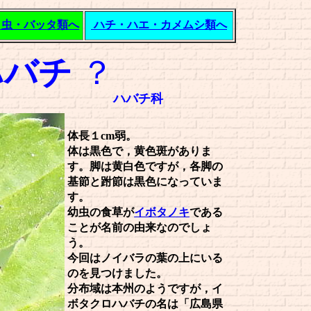
甲虫・バッタ類へ
ハチ・ハエ・カメムシ類へ
ハバチ
？
ハバチ科
体長１cm弱。
体は黒色で，黄色斑がありま
す。脚は黄白色ですが，各脚の
基節と跗節は黒色になっていま
す。
幼虫の食草が
イボタノキ
である
ことが名前の由来なのでしょ
う。
今回はノイバラの葉の上にいる
のを見つけました。
分布域は本州のようですが，イ
ボタクロハバチの名は「広島県