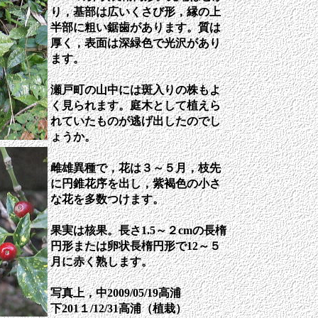
り，基部は広いくさび形，縁の上
半部に粗い鋸歯があります。質は
厚く，表面は深緑色で光沢があり
ます。
瀬戸町の山中には斑入りの株もよ
く見られます。庭木として植えら
れていたものが逃げ出したのでし
ょうか。
雌雄異種で，花は３～５月，枝先
に円錐花序を出し，紫褐色の小さ
な花を多数つけます。
果実は核果。長さ1.5～２cmの長楕
円形または卵状長楕円形で12～５
月に赤く熟します。
写真上，中2009/05/19高浦
下201１/12/31高浦（植栽）