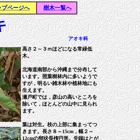
ップページへ
樹木一覧へ
キ
アオキ科
高さ２～３ｍほどになる常緑低
木。
北海道南部から沖縄まで分布して
います。照葉樹林内に多いようで
すが，明るい雑木林や植林地にも
生えます。
瀬戸町では，彦山の高いところを
除いて，ほとんどの山中に見られ
ます。
葉は対生。枝の上部に集まってつ
きます。長さ８～15cm，幅２～
12cmの卵状長楕円形。先端はとが