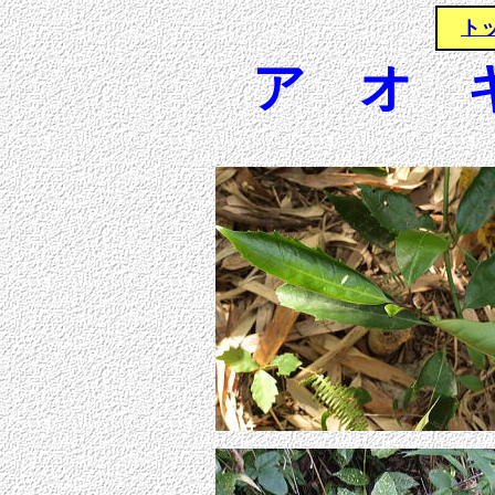
ト
ア オ 