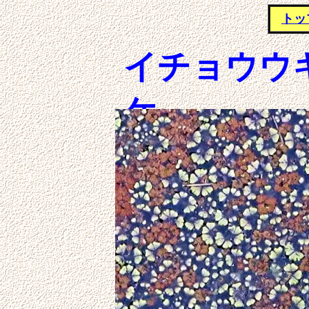
トッ
イチョウウ
ケ