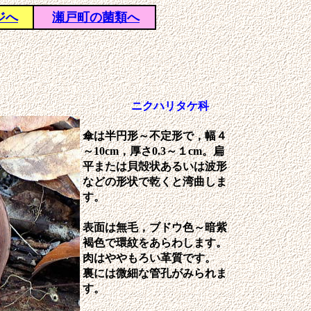
ジへ
瀬戸町の菌類へ
ニクハリタケ科
傘は半円形～不定形で，幅４
～10cm，厚さ0.3～１cm。扁
平または貝殻状あるいは波形
などの形状で乾くと湾曲しま
す。
表面は無毛，ブドウ色～暗紫
褐色で環紋をあらわします。
肉はややもろい革質です。
裏には微細な管孔がみられま
す。