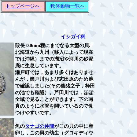
トップページへ
軟体動物一覧へ
イシガイ科
殻長130mm程にまでなる大型の貝.
北海道から九州（移入によって現在
では沖縄）までの湖沼や河川の砂泥
底に生息しています。
瀬戸町では，あまり多くはありませ
んが，瀬戸川および志田原のため池
で確認しました(その後猪之子，枠田
の池でも確認）。芦田川では，ほぼ
全域で見ることができます。下の写
真のように水管を開いているので見
つけやすいです。
魚の
タナゴの仲間
がこの貝の中に産
卵し，この貝の幼生（グロキディウ