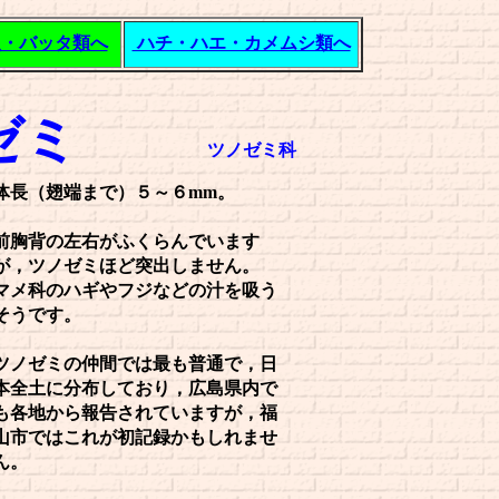
虫・バッタ類へ
ハチ・ハエ・カメムシ類へ
ゼミ
ツノゼミ科
体長（翅端まで）５～６mm。
前胸背の左右がふくらんでいます
が，ツノゼミほど突出しません。
マメ科のハギやフジなどの汁を吸う
そうです。
ツノゼミの仲間では最も普通で，日
本全土に分布しており，広島県内で
も各地から報告されていますが，福
山市ではこれが初記録かもしれませ
ん。