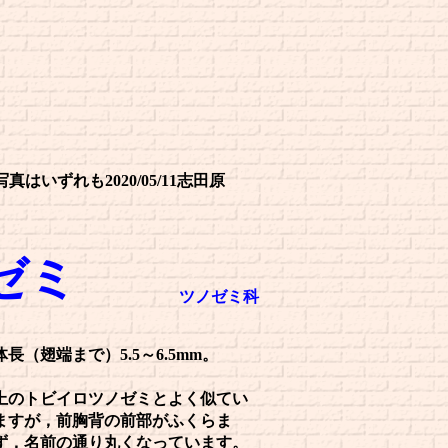
写真はいずれも2020/05/11志田原
ゼミ
ツノゼミ科
体長（翅端まで）5.5～6.5mm。
上のトビイロツノゼミとよく似てい
ますが，前胸背の前部がふくらま
ず，名前の通り丸くなっています。