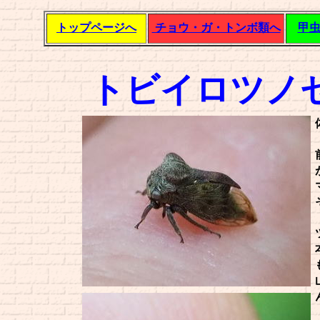
トップページへ
チョウ・ガ・トンボ類へ
甲
トビイロツノ