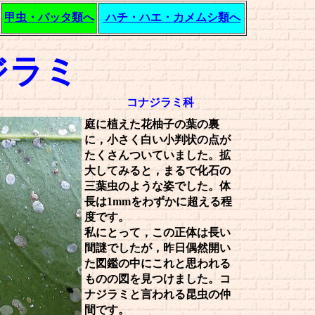
甲虫・バッタ類へ
ハチ・ハエ・カメムシ類へ
ジラミ
コナジラミ科
庭に植えた花柚子の葉の裏
に，小さく白い小判状の点が
たくさんついていました。拡
大してみると，まるで化石の
三葉虫のような姿でした。体
長は1mmをわずかに超える程
度です。
私にとって，この正体は長い
間謎でしたが，昨日偶然開い
た図鑑の中にこれと思われる
ものの図を見つけました。コ
ナジラミと言われる昆虫の仲
間です。