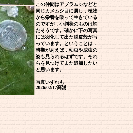
この仲間はアブラムシなどと
同じカメムシ目に属し，植物
から栄養を吸って生きている
のですが，小判状のものは蛹
だそうです。確かに下の写真
には羽化して出た脱皮殻が写
っています。ということは，
時期があえば，幼虫や成虫の
姿も見られるはずです。それ
らを見つけてまた追加したい
と思います。
写真いずれも
2026/02/17高浦