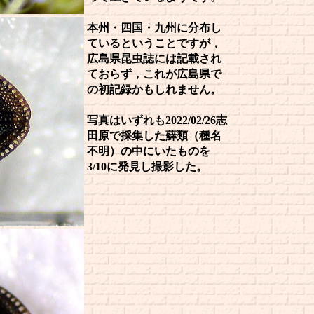
本州・四国・九州に分布し
ているということですが，
広島県昆虫誌には記載され
ておらず，これが広島県で
の初記録かもしれません。
写真はいずれも2022/02/26志
田原で採集した蘚類（種名
不明）の中にいたものを
3/10に発見し撮影した。