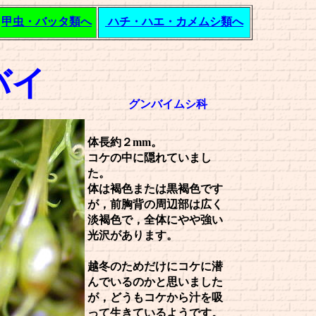
甲虫・バッタ類へ
ハチ・ハエ・カメムシ類へ
バイ
グンバイムシ科
体長約２mm。
コケの中に隠れていまし
た。
体は褐色または黒褐色です
が，前胸背の周辺部は広く
淡褐色で，全体にやや強い
光沢があります。
越冬のためだけにコケに潜
んでいるのかと思いました
が，どうもコケから汁を吸
って生きているようです。