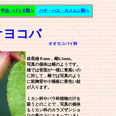
甲虫・バッタ類へ
ハチ・ハエ・カメムシ類へ
オヨコバ
オオヨコバイ科
体長雄６mm，雌6.5mm。
写真の個体は雌のようです。
雄では背面が一様に青黒いの
に対して，雌では写真のよう
に前胸背や小楯板に黄色い紋
が入ります。
ミカン科やバラ科植物の汁を
吸うとのことで，写真の個体
もミカン科のカラズザンショ
ウの葉の上にとまっていまし