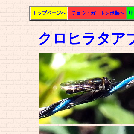
トップページへ
チョウ・ガ・トンボ類へ
甲
クロヒラタア