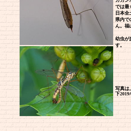
ガガン
では最
日本全
県内で
ん。福
幼虫が
す。
写真は上2
下20