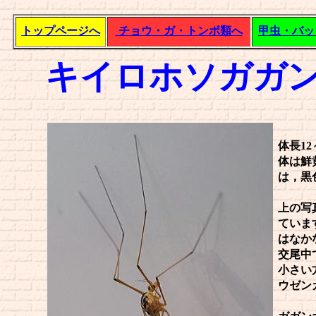
トップページへ
チョウ・ガ・トンボ類へ
甲虫・バッ
キイロホソガガ
体長12
体は鮮
は，黒
上の写
ていま
はなか
交尾中
小さい
ウゼン