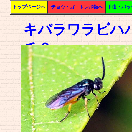
トップページへ
チョウ・ガ・トンボ類へ
甲虫・バッ
キバラワラビハ
チ？