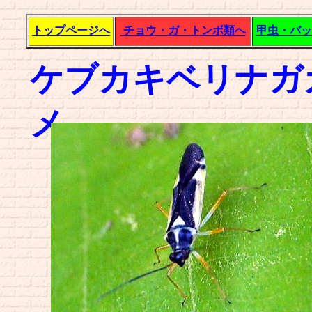
トップページへ
チョウ・ガ・トンボ類へ
甲虫・バッ
ケブカキベリナガ
メ