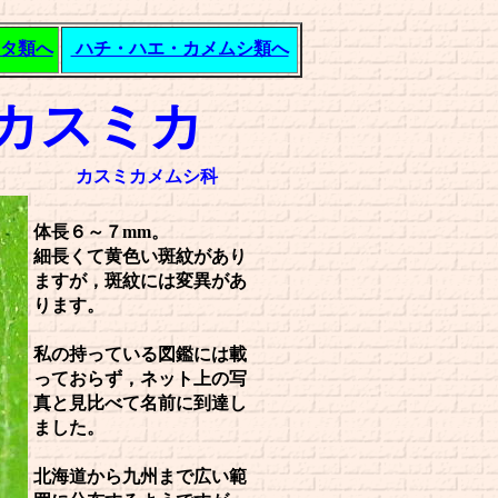
タ類へ
ハチ・ハエ・カメムシ類へ
カスミカ
カスミカメムシ科
体長６～７mm。
細長くて黄色い斑紋があり
ますが，斑紋には変異があ
ります。
私の持っている図鑑には載
っておらず，ネット上の写
真と見比べて名前に到達し
ました。
北海道から九州まで広い範