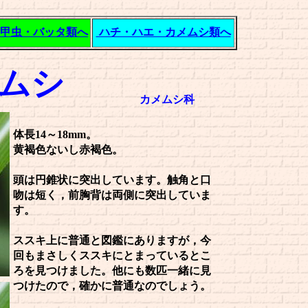
甲虫・バッタ類へ
ハチ・ハエ・カメムシ類へ
メムシ
カメムシ科
体長14～18mm。
黄褐色ないし赤褐色。
頭は円錐状に突出しています。触角と口
吻は短く，前胸背は両側に突出していま
す。
ススキ上に普通と図鑑にありますが，今
回もまさしくススキにとまっているとこ
ろを見つけました。他にも数匹一緒に見
つけたので，確かに普通なのでしょう。