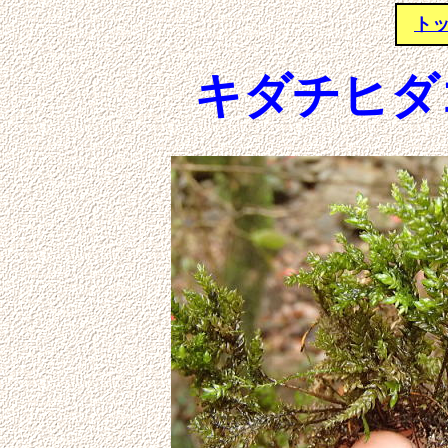
ト
キダチヒダ