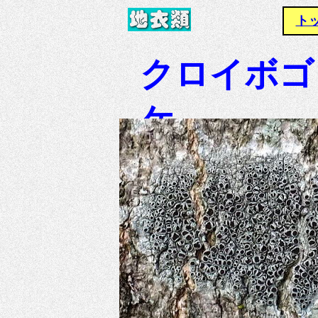
ト
クロイボゴ
ケ