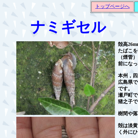
トップページへ
ナミギセル
殻高26
たばこを
（煙管）
前になっ
本州，四
広島県で
です。
瀬戸町で
猪之子で
樹間や落
殻は淡黄
く外にひ