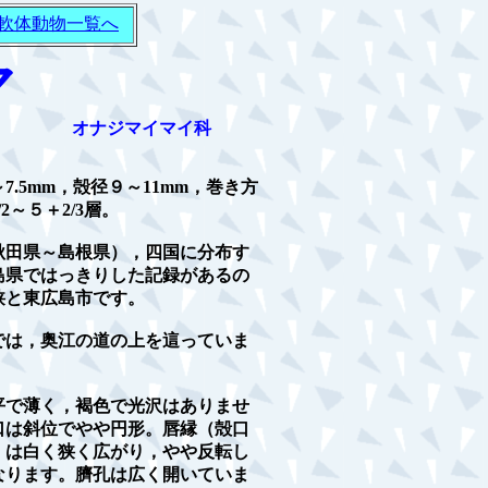
軟体動物一覧へ
マ
オナジマイマイ科
7.5mm，殻径９～11mm，巻き方
/2～５＋2/3層。
秋田県～島根県），四国に分布す
島県ではっきりした記録があるの
狭と東広島市です。
では，奥江の道の上を這っていま
平で薄く，褐色で光沢はありませ
口は斜位でやや円形。唇縁（殻口
）は白く狭く広がり，やや反転し
なります。臍孔は広く開いていま