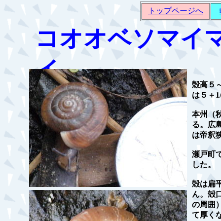
トップページへ
コオオベソマイ
イ
殻高５～
は５＋1
本州（
る。広
は帝釈
瀬戸町
した。
殻は扁
ん。殻
の周囲
て厚く